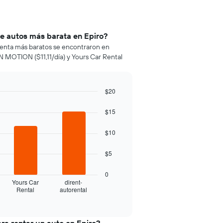
de autos más barata en Epiro?
e renta más baratos se encontraron en
MOTION ($11,11/día) y Yours Car Rental
$20
$15
$10
$5
0
Yours Car
dirent-
Rental
autorental