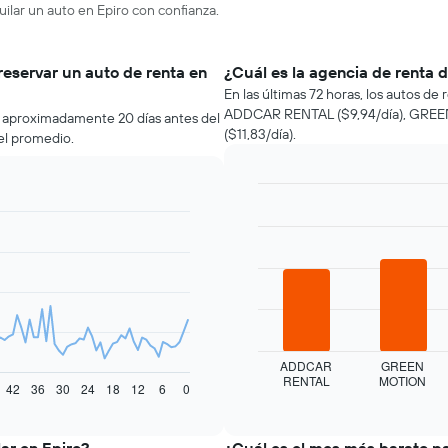
uilar un auto en Epiro con confianza.
reservar un auto de renta en
¿Cuál es la agencia de renta 
En las últimas 72 horas, los autos d
ADDCAR RENTAL ($9,94/día), GREEN 
o aproximadamente 20 días antes del
($11,83/día).
el promedio.
Bar
Chart
graphic.
chart
with
4
bars.
El
siguiente
gráfico
muestra
ADDCAR
GREEN
RENTAL
MOTION
las
End
42
36
30
24
18
12
6
0
of
cuatro
interactive
empresas
chart
de