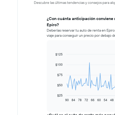
Descubre las últimas tendencias y consejos para alq
¿Con cuánta anticipación conviene 
Epiro?
Deberías reservar tu auto de renta en Epir
viaje para conseguir un precio por debajo d
$125
Line
Chart
graphic.
chart
with
$100
91
data
$75
points.
El
$50
siguiente
gráfico
$25
muestra
90
84
78
72
66
60
54
48
End
of
cómo
interactive
varía
chart
el