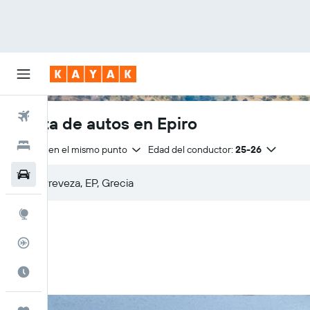
Vuelos
Renta de autos en Epiro
Hoteles
Entrega en el mismo punto
Edad del conductor:
25-26
Autos
Explore
Rastreador
Cuándo ir