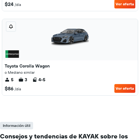
$24
Ver oferta
/día
Toyota Corolla Wagon
o Mediano similar
5
3
4-5
$86
Ver oferta
/día
Información útil
Consejos y tendencias de KAYAK sobre los