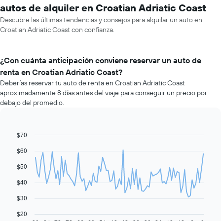
autos de alquiler en Croatian Adriatic Coast
Descubre las últimas tendencias y consejos para alquilar un auto en
Croatian Adriatic Coast con confianza.
¿Con cuánta anticipación conviene reservar un auto de
renta en Croatian Adriatic Coast?
Deberías reservar tu auto de renta en Croatian Adriatic Coast
aproximadamente 8 días antes del viaje para conseguir un precio por
debajo del promedio.
$70
Line
Chart
graphic.
chart
$60
with
91
$50
data
points.
$40
El
$30
siguiente
gráfico
$20