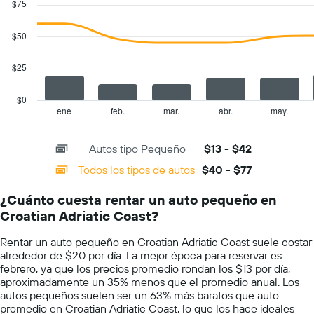
$75
1
with
eje
2
Y
data
$50
series.
que
indica
$25
The
el
chart
precio
has
promedio
$0
1
de
ene
feb.
mar.
abr.
may.
End
of
X
un
interactive
axis
auto
chart
Autos tipo Pequeño
$13 - $42
displaying
de
categories.
renta
Todos los tipos de autos
$40 - $77
Range:
por
14
día.
¿Cuánto cuesta rentar un auto pequeño en
categories.
Croatian Adriatic Coast?
The
chart
Rentar un auto pequeño en Croatian Adriatic Coast suele costar
has
alrededor de $20 por día. La mejor época para reservar es
1
febrero, ya que los precios promedio rondan los $13 por día,
Y
aproximadamente un 35% menos que el promedio anual. Los
axis
autos pequeños suelen ser un 63% más baratos que auto
displaying
promedio en Croatian Adriatic Coast, lo que los hace ideales
values.