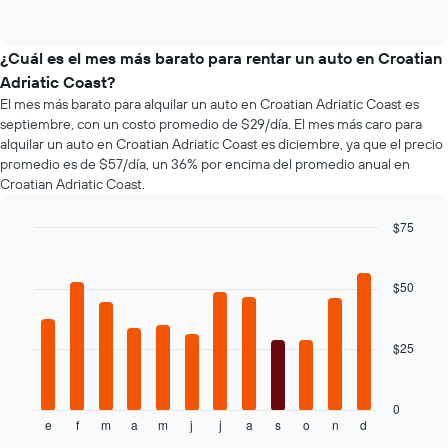
de
eje
of
los
interactive
X
tipos
chart
que
de
¿Cuál es el mes más barato para rentar un auto en Croatian
indica
autos
Adriatic Coast?
la
más
cantidad
El mes más barato para alquilar un auto en Croatian Adriatic Coast es
populares.
de
septiembre, con un costo promedio de $29/día. El mes más caro para
días
alquilar un auto en Croatian Adriatic Coast es diciembre, ya que el precio
previos
promedio es de $57/día, un 36% por encima del promedio anual en
a
Croatian Adriatic Coast.
la
reserva.
$75
El
Bar
Chart
gráfico
graphic.
chart
muestra
with
$50
1
12
eje
bars.
Y
$25
que
El
indica
siguiente
el
gráfico
precio
muestra
0
e
f
m
a
m
j
j
a
s
o
n
d
promedio
el
End
of
de
precio