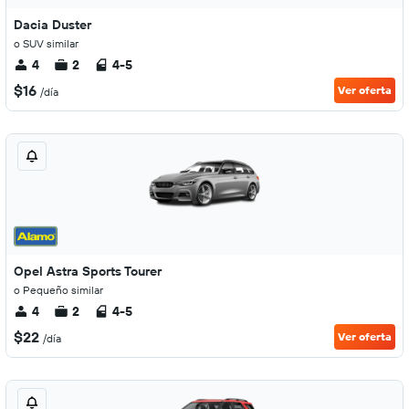
Dacia Duster
o SUV similar
4
2
4-5
$16
Ver oferta
/día
Opel Astra Sports Tourer
o Pequeño similar
4
2
4-5
$22
Ver oferta
/día