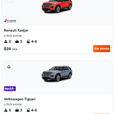
Renault Kadjar
o SUV similar
5
3
4-5
$24
Ver oferta
/día
Volkswagen Tiguan
o SUV similar
5
3
4-5