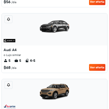
$56
Ver oferta
/día
Audi A4
o Lujo similar
5
5
4-5
$68
Ver oferta
/día