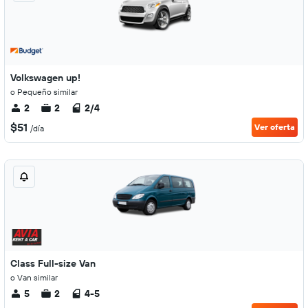
Volkswagen up!
o Pequeño similar
2
2
2/4
$51
Ver oferta
/día
Class Full-size Van
o Van similar
5
2
4-5