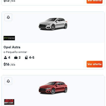
$13
Ver oferta
/día
Opel Astra
o Pequeño similar
4
2
4-5
$16
Ver oferta
/día