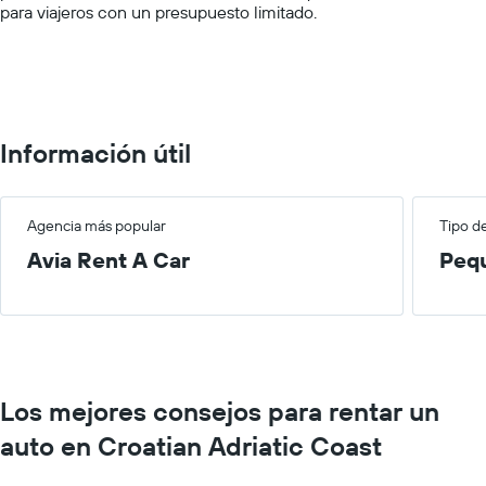
para viajeros con un presupuesto limitado.
Range:
0
to
100.
Información útil
Agencia más popular
Tipo d
Avia Rent A Car
Peq
Los mejores consejos para rentar un
auto en Croatian Adriatic Coast