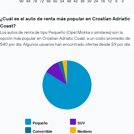
muestra
90
84
78
72
66
60
54
48
42
36
30
24
18
12
6
0
End
of
cómo
interactive
varía
chart
el
¿Cuál es el auto de renta más popular en Croatian Adriatic
precio
Coast?
de
Los autos de renta de tipo Pequeño (Opel Mokka o similares) son la
un
opción más popular en Croatian Adriatic Coast, a un costo promedio de
auto
$40 por día. Algunos usuarios han encontrado ofertas desde $9 por día.
de
renta
a
medida
Pie
Chart
que
graphic.
chart
with
se
4
acerca
slices.
la
fecha
El
de
siguiente
la
gráfico
reserva.
muestra
El
el
gráfico
precio
Pequeño
SUV
muestra
promedio
1
Convertible
Mediano
End