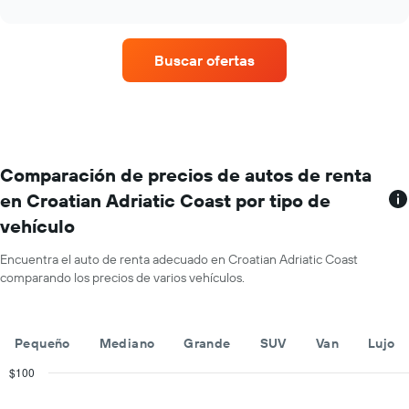
interactive
un
promedio
chart
auto
de
de
un
Buscar ofertas
renta.
auto
de
renta
por
mes.
El
gráfico
Comparación de precios de autos de renta
muestra
en Croatian Adriatic Coast por tipo de
1
vehículo
eje
X
que
Encuentra el auto de renta adecuado en Croatian Adriatic Coast
indica
comparando los precios de varios vehículos.
los
meses
del
Pequeño
Mediano
Grande
SUV
Van
Lujo
año.
El
$100
gráfico
Combination
Chart
muestra
graphic.
chart