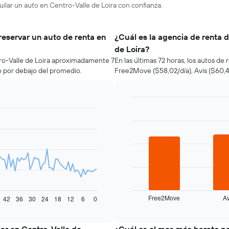
uilar un auto en Centro-Valle de Loira con confianza.
reservar un auto de renta en
¿Cuál es la agencia de renta 
de Loira?
tro-Valle de Loira aproximadamente 7
En las últimas 72 horas, los autos d
io por debajo del promedio.
Free2Move ($58,02/día), Avis ($60,44
Bar
Chart
graphic.
chart
with
3
bars.
El
siguiente
gráfico
muestra
Free2Move
Av
las
42
36
30
24
18
12
6
0
End
of
cuatro
interactive
empresas
chart
de