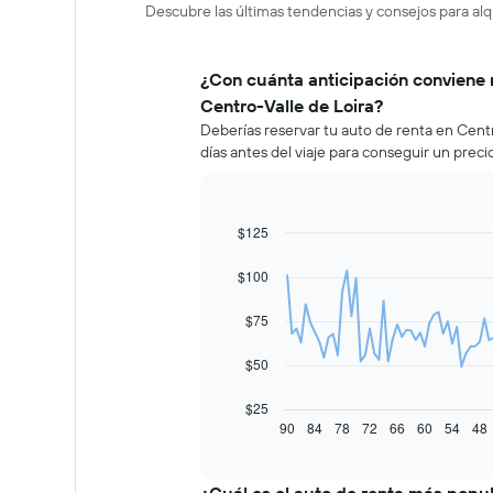
Descubre las últimas tendencias y consejos para alq
¿Con cuánta anticipación conviene 
Centro-Valle de Loira?
Deberías reservar tu auto de renta en Cen
días antes del viaje para conseguir un prec
$125
Line
Chart
graphic.
chart
with
$100
91
data
$75
points.
El
$50
siguiente
gráfico
$25
muestra
90
84
78
72
66
60
54
48
End
of
cómo
interactive
varía
chart
el