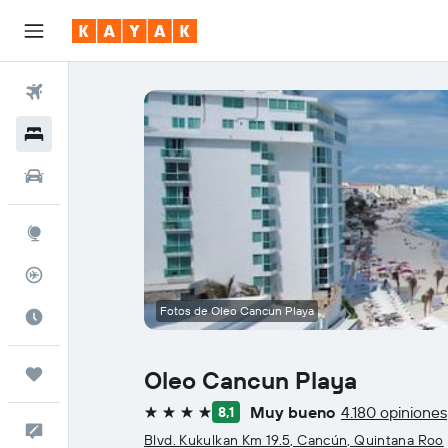
Vuelos
Hoteles
Autos
Explore
Rastreador
Fotos de Oleo Cancun Playa
Cuándo ir
Trips
Oleo Cancun Playa
Muy bueno
4.180 opiniones
8,1
4 estrellas
Comentarios
Blvd. Kukulkan Km 19.5, Cancún, Quintana Roo