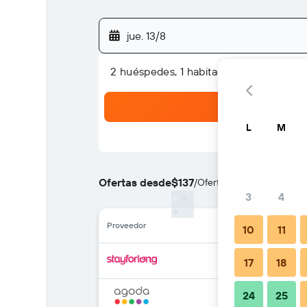
jue. 13/8
2 huéspedes, 1 habitación
L
M
Ofertas desde
$137
/
Oferta más barata de pre
3
4
Proveedor
10
11
17
18
24
25