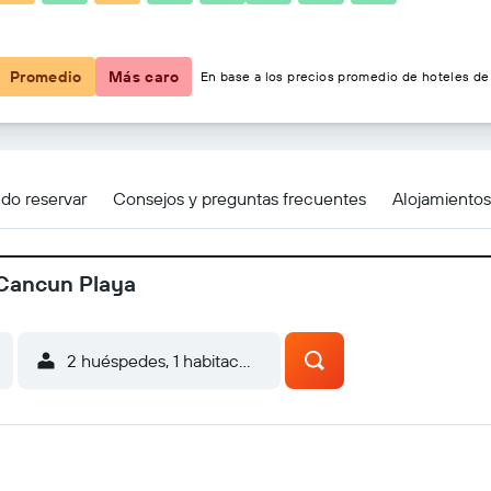
$144
Promedio
Más caro
En base a los precios promedio de hoteles de 
do reservar
Consejos y preguntas frecuentes
Alojamiento
 Cancun Playa
2 huéspedes, 1 habitación