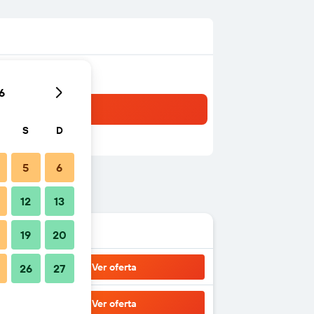
6
S
D
5
6
12
13
19
20
Ver oferta
26
27
Ver oferta