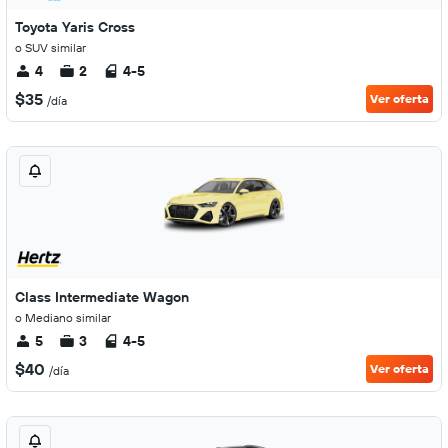
Toyota Yaris Cross
o SUV similar
4
2
4-5
$35
Ver oferta
/día
Class Intermediate Wagon
o Mediano similar
5
3
4-5
$40
Ver oferta
/día