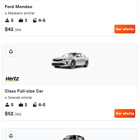
Ford Mondeo
o Mediano similar
5
3
4-5
$42
Ver oferta
/día
Class Full-size Car
o Grande similar
5
2
4-5
$52
Ver oferta
/día