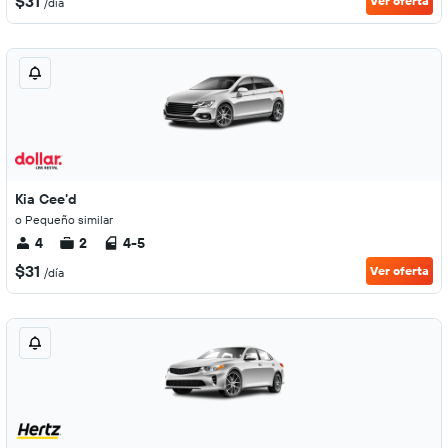
$31
Ver oferta
/día
Kia Cee'd
o Pequeño similar
4
2
4-5
$31
Ver oferta
/día