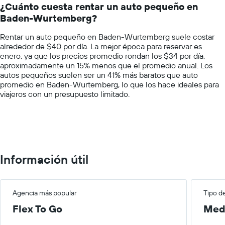
auto
¿Cuánto cuesta rentar un auto pequeño en
categories.
de
Baden-Wurtemberg?
The
renta
chart
por
Rentar un auto pequeño en Baden-Wurtemberg suele costar
has
empresa.
alrededor de $40 por día. La mejor época para reservar es
1
enero, ya que los precios promedio rondan los $34 por día,
Y
aproximadamente un 15% menos que el promedio anual. Los
axis
autos pequeños suelen ser un 41% más baratos que auto
displaying
promedio en Baden-Wurtemberg, lo que los hace ideales para
values.
viajeros con un presupuesto limitado.
Range:
0
to
100.
Información útil
Agencia más popular
Tipo d
Flex To Go
Med