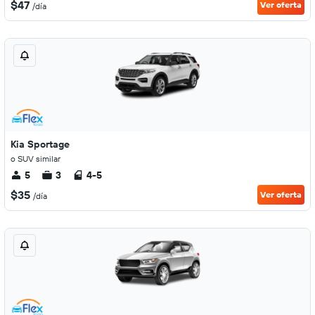
$47
Ver oferta
/día
Kia Sportage
o SUV similar
5
3
4-5
$35
Ver oferta
/día