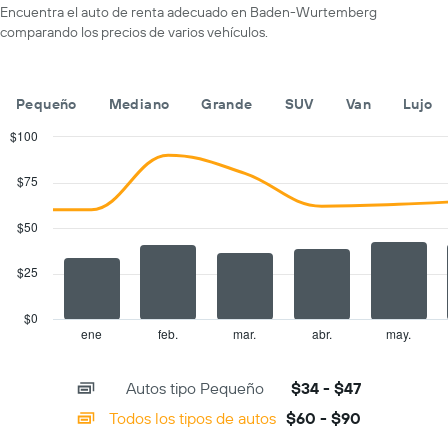
eje
un
Encuentra el auto de renta adecuado en Baden-Wurtemberg
X
auto
comparando los precios de varios vehículos.
que
de
indica
renta
las
por
empresas
día.
Pequeño
Mediano
Grande
SUV
Van
Lujo
de
renta
$100
de
Combination
Chart
autos.
graphic.
chart
$75
with
El
2
gráfico
data
$50
muestra
series.
1
eje
$25
The
Y
chart
que
has
$0
indica
1
ene
feb.
mar.
abr.
may.
End
el
of
X
precio
interactive
axis
chart
más
Autos tipo Pequeño
$34 - $47
displaying
barato
categories.
Todos los tipos de autos
$60 - $90
de
Range:
un
14