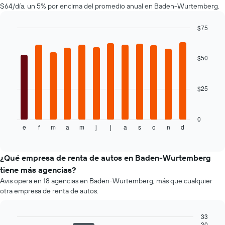
gráfico
$64/día, un 5% por encima del promedio anual en Baden-Wurtemberg.
muestra
1
$75
eje
Bar
Chart
Y
graphic.
chart
que
with
$50
indica
12
bars.
el
precio
$25
El
más
siguiente
barato
gráfico
de
muestra
0
un
e
f
m
a
m
j
j
a
s
o
n
d
el
End
auto
of
precio
de
interactive
promedio
chart
renta
de
¿Qué empresa de renta de autos en Baden-Wurtemberg
por
un
empresa.
tiene más agencias?
auto
Avis opera en 18 agencias en Baden-Wurtemberg, más que cualquier
de
otra empresa de renta de autos.
renta
por
mes.
33
El
30