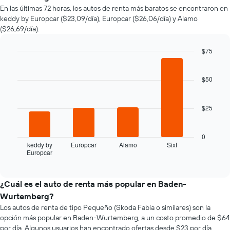
de
En las últimas 72 horas, los autos de renta más baratos se encontraron en
un
keddy by Europcar ($23,09/día), Europcar ($26,06/día) y Alamo
auto
($26,69/día).
de
renta
a
$75
medida
Bar
Chart
que
graphic.
chart
with
$50
se
4
acerca
bars.
la
$25
fecha
El
de
siguiente
la
gráfico
0
reserva.
muestra
keddy by
Europcar
Alamo
Sixt
El
Europcar
las
End
gráfico
of
cuatro
interactive
muestra
empresas
chart
1
de
¿Cuál es el auto de renta más popular en Baden-
eje
renta
Wurtemberg?
X
de
que
Los autos de renta de tipo Pequeño (Skoda Fabia o similares) son la
autos
indica
opción más popular en Baden-Wurtemberg, a un costo promedio de $64
más
la
por día. Algunos usuarios han encontrado ofertas desde $23 por día.