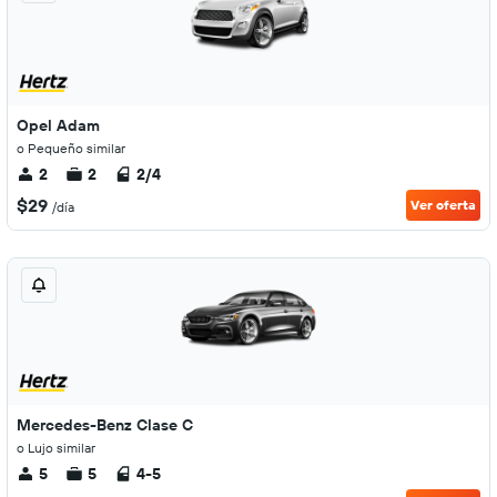
Opel Adam
o Pequeño similar
2
2
2/4
$29
Ver oferta
/día
Mercedes-Benz Clase C
o Lujo similar
5
5
4-5