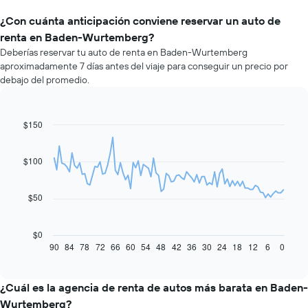
¿Con cuánta anticipación conviene reservar un auto de
renta en Baden-Wurtemberg?
Deberías reservar tu auto de renta en Baden-Wurtemberg
aproximadamente 7 días antes del viaje para conseguir un precio por
debajo del promedio.
$150
Line
Chart
graphic.
chart
with
91
$100
data
points.
$50
El
siguiente
gráfico
$0
muestra
90
84
78
72
66
60
54
48
42
36
30
24
18
12
6
0
End
of
cómo
interactive
varía
chart
el
¿Cuál es la agencia de renta de autos más barata en Baden-
precio
Wurtemberg?