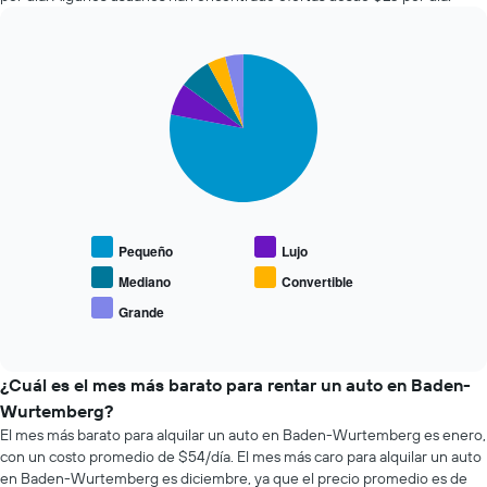
económicas
cantidad
de
de
las
días
últimas
Pie
Chart
previos
graphic.
chart
72
a
with
horas.
la
5
El
reserva.
slices.
gráfico
El
muestra
gráfico
El
1
muestra
siguiente
eje
1
gráfico
X
eje
muestra
que
Pequeño
Lujo
Y
el
indica
que
precio
Mediano
Convertible
las
indica
promedio
Grande
4
End
el
de
empresas
of
precio
los
interactive
más
promedio
tipos
chart
baratas
de
de
¿Cuál es el mes más barato para rentar un auto en Baden-
de
un
autos
Wurtemberg?
renta
auto
más
El mes más barato para alquilar un auto en Baden-Wurtemberg es enero,
de
de
populares.
con un costo promedio de $54/día. El mes más caro para alquilar un auto
autos
renta.
El
en Baden-Wurtemberg es diciembre, ya que el precio promedio es de