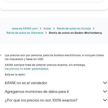
Renta de autos en Schwäbisch Hall
Renta de autos en Luisburgo
Renta de autos en Tubinga
Renta de autos en Lörrach
Renta de autos en Ravensburg
www.es.KAYAK.com
Autos
Renta de autos en Europa
Renta de autos en Alemania
Renta de autos en Baden-Wurtemberg
Renta de autos en Ulm
Renta de autos en Reutlingen
Renta de autos en Offenburg
Los precios son por persona, para los boletos electrónicos, e incluyen todos
Renta de autos en Singen
*
los impuestos y tasas en USD.
Renta de autos en Aalen
KAYAK siempre trata de obtener precios exactos, sin embargo,
los precios no están garantizados
Renta de autos en Esslingen am Neckar
.
Esta es la razón:
Renta de autos en Böblingen
KAYAK no es el vendedor.
Renta de autos en Biberach an der Riss
Renta de autos en Heidenheim
Agregamos montones de datos para ti
Renta de autos en Rastatt
¿Por qué los precios no son 100% exactos?
Renta de autos en Schwäbisch Gmünd