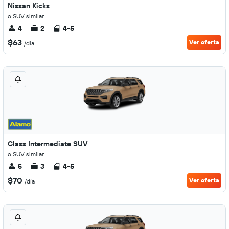
Nissan Kicks
o SUV similar
4
2
4-5
$63
Ver oferta
/día
Class Intermediate SUV
o SUV similar
5
3
4-5
$70
Ver oferta
/día