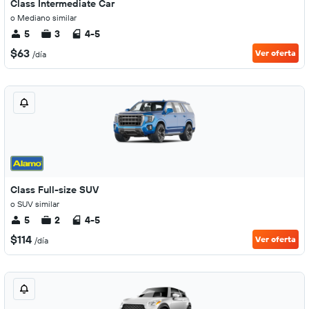
Class Intermediate Car
o Mediano similar
5
3
4-5
$63
Ver oferta
/día
Class Full-size SUV
o SUV similar
5
2
4-5
$114
Ver oferta
/día