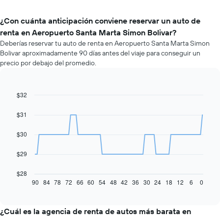
¿Con cuánta anticipación conviene reservar un auto de
renta en Aeropuerto Santa Marta Simon Bolivar?
Deberías reservar tu auto de renta en Aeropuerto Santa Marta Simon
Bolivar aproximadamente 90 días antes del viaje para conseguir un
precio por debajo del promedio.
$32
Line
Chart
graphic.
chart
with
$31
91
data
$30
points.
El
$29
siguiente
gráfico
$28
muestra
90
84
78
72
66
60
54
48
42
36
30
24
18
12
6
0
End
of
cómo
interactive
varía
chart
el
¿Cuál es la agencia de renta de autos más barata en
precio