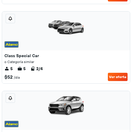
Class Special Car
o Categoría similar
5
5
2/4
$52
Ver oferta
/día