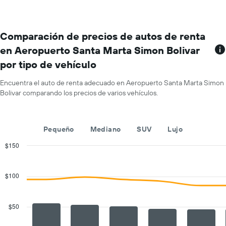
por
mes.
El
gráfico
Comparación de precios de autos de renta
muestra
en Aeropuerto Santa Marta Simon Bolivar
1
por tipo de vehículo
eje
X
que
Encuentra el auto de renta adecuado en Aeropuerto Santa Marta Simon
indica
Bolivar comparando los precios de varios vehículos.
los
meses
del
Pequeño
Mediano
SUV
Lujo
año.
El
$150
gráfico
Combination
Chart
muestra
graphic.
chart
1
with
$100
eje
2
Y
data
series.
que
$50
indica
The
el
chart