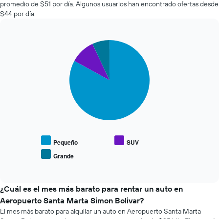
la
promedio de $51 por día. Algunos usuarios han encontrado ofertas desde
económicas
cantidad
$44 por día.
de
de
las
días
últimas
previos
72
Pie
Chart
a
graphic.
chart
horas.
la
with
El
reserva.
3
gráfico
El
slices.
muestra
gráfico
1
muestra
El
eje
1
siguiente
X
eje
gráfico
que
Y
muestra
indica
que
el
las
indica
precio
Pequeño
SUV
4
el
promedio
empresas
Grande
precio
End
de
más
of
promedio
los
interactive
baratas
de
tipos
chart
de
un
de
¿Cuál es el mes más barato para rentar un auto en
renta
auto
autos
Aeropuerto Santa Marta Simon Bolivar?
de
de
más
El mes más barato para alquilar un auto en Aeropuerto Santa Marta
autos
renta.
populares.