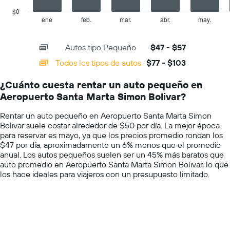
precio
has
promedio
$0
1
de
ene
feb.
mar.
abr.
may.
End
of
X
un
interactive
axis
auto
chart
Autos tipo Pequeño
$47 - $57
displaying
de
categories.
renta
Todos los tipos de autos
$77 - $103
Range:
por
14
día.
¿Cuánto cuesta rentar un auto pequeño en
categories.
Aeropuerto Santa Marta Simon Bolivar?
The
chart
Rentar un auto pequeño en Aeropuerto Santa Marta Simon
has
Bolivar suele costar alrededor de $50 por día. La mejor época
1
para reservar es mayo, ya que los precios promedio rondan los
Y
$47 por día, aproximadamente un 6% menos que el promedio
axis
anual. Los autos pequeños suelen ser un 45% más baratos que
displaying
auto promedio en Aeropuerto Santa Marta Simon Bolivar, lo que
values.
los hace ideales para viajeros con un presupuesto limitado.
Range:
0
to
150.