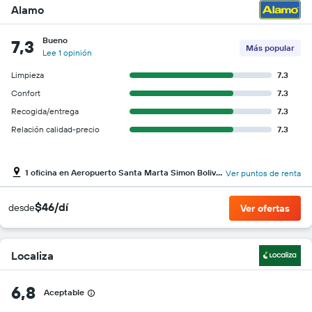
Alamo
Bueno
7,3
Más popular
Lee 1 opinión
Limpieza
7.3
Confort
7.3
Recogida/entrega
7.3
Relación calidad-precio
7.3
1 oficina en Aeropuerto Santa Marta Simon Bolivar
Ver puntos de renta
$46/dí
desde
Ver ofertas
Localiza
6,8
Aceptable