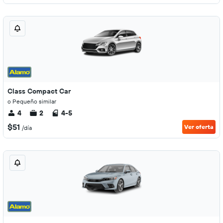
Class Compact Car
o Pequeño similar
4
2
4-5
$51
Ver oferta
/día