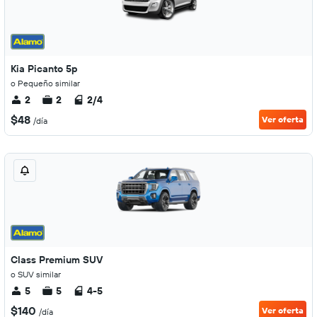
Kia Picanto 5p
o Pequeño similar
2
2
2/4
$48
Ver oferta
/día
Class Premium SUV
o SUV similar
5
5
4-5
$140
Ver oferta
/día