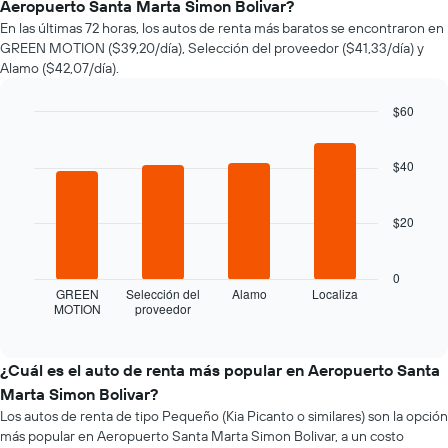
Aeropuerto Santa Marta Simon Bolivar?
de
En las últimas 72 horas, los autos de renta más baratos se encontraron en
un
GREEN MOTION ($39,20/día), Selección del proveedor ($41,33/día) y
auto
Alamo ($42,07/día).
de
renta
a
$60
medida
Bar
Chart
que
graphic.
chart
with
$40
se
4
acerca
bars.
la
$20
fecha
El
de
siguiente
la
gráfico
0
reserva.
muestra
GREEN
Selección del
Alamo
Localiza
El
MOTION
proveedor
las
End
gráfico
of
cuatro
interactive
muestra
empresas
chart
1
de
¿Cuál es el auto de renta más popular en Aeropuerto Santa
eje
renta
Marta Simon Bolivar?
X
de
que
Los autos de renta de tipo Pequeño (Kia Picanto o similares) son la opción
autos
indica
más popular en Aeropuerto Santa Marta Simon Bolivar, a un costo
más