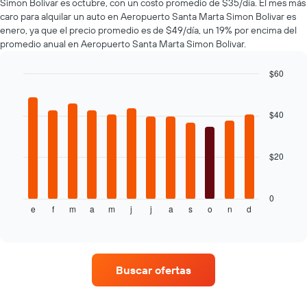
El
Simon Bolivar es octubre, con un costo promedio de $35/día. El mes más
gráfico
caro para alquilar un auto en Aeropuerto Santa Marta Simon Bolivar es
muestra
enero, ya que el precio promedio es de $49/día, un 19% por encima del
1
promedio anual en Aeropuerto Santa Marta Simon Bolivar.
eje
Y
$60
que
Bar
Chart
indica
graphic.
chart
el
with
$40
precio
12
bars.
más
barato
$20
El
de
siguiente
un
gráfico
auto
muestra
de
0
e
f
m
a
m
j
j
a
s
o
n
d
el
End
renta
of
precio
por
interactive
promedio
empresa.
chart
de
un
Buscar ofertas
auto
de
renta